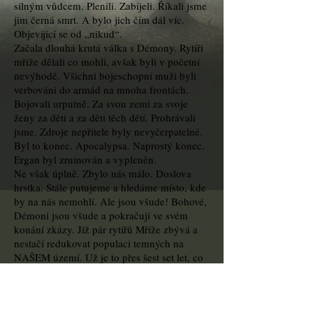
silným vůdcem. Plenili. Zabíjeli. Říkali jsme
jim černá smrt. A bylo jich čím dál víc.
Objevijící se od „nikud“.
Začala dlouhá krutá válka s Démony. Rytíři
mříže dělali co mohli, avšak byli v početní
nevýhodě. Všichni bojeschopní muži byli
verbováni do armád na mnoha frontách.
Bojovali urputně. Za svou zemi za svoje
ženy za děti a za děti těch dětí. Prohrávali
jsme. Zdroje nepřítele byly nevyčerpatelné.
Byl to konec. Apocalypsa. Naprostý konec.
Ergan byl zruinován a vypleněn.
Ne však úplně. Zbylo nás málo. Doslova
hrstka. Stále putujeme a hledáme místo, kde
by na nás nemohli. Ale jsou všude! Bohové,
Démoni jsou všude a pokračují ve svém
konání zkázy. Již pár rytířů Mříže zbývá a
nestačí redukovat populaci temných na
NAŠEM území. Už je to přes šest set let, co
si uzurpují vše co jim přijde do cesty. A jsou
stále silnější.
Kriminalita stoupá, vzdělání upadá, lid je