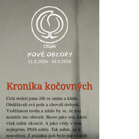
NOVÉ OBZORY
11.8.2026 - 16.8.2026
Kronika kočovných
Celá století jsme žili ve smíru a klidu.
Obdělávali svá pole a chovali dobyek.
Vzdělanost rostla a zdálo by se, že nás
nemůže nic ohrozit. Skoro jako sen, která
však náhle zkončil. A jako vždy v tom
nejlepším. Přišli náhle. Tak náhle, až k
neuvěření. Z počátku jich bylo pár vedeni