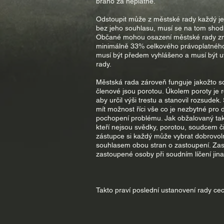
bráno za neplatné.
Odstoupit může z městské rady každý jej
bez jeho souhlasu, musí se na tom shodn
Občané mohou osazení městské rady zm
minimálně 33% celkového právoplatného 
musí být předem vyhlášeno a musí být 
rady.
Městská rada zároveň funguje jakožto so
členové jsou porotou. Úkolem poroty je 
aby určil výši trestu a stanovil rozsude
mít možnost říci vše co je nezbytné pro
pochopení problému. Jak obžalovaný ta
kteří nejsou svědky, porotou, soudcem č
zástupce si každý může vybrat dobrovol
souhlasem obou stran o zastoupení. Zas
zastoupené osoby při soudním líčení jin
Takto praví poslední ustanovení rady cec