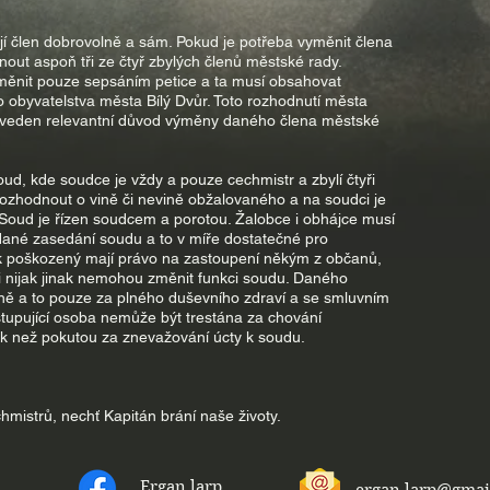
í člen dobrovolně a sám. Pokud je potřeba vyměnit člena
out aspoň tři ze čtyř zbylých členů městské rady.
ěnit pouze sepsáním petice a ta musí obsahovat
obyvatelstva města Bílý Dvůr. Toto rozhodnutí města
uveden relevantní důvod výměny daného člena městské
ud, kde soudce je vždy a pouze cechmistr a zbylí čtyři
rozhodnout o vině či nevině obžalovaného a na soudci je
k. Soud je řízen soudcem a porotou. Žalobce i obhájce musí
 dané zasedání soudu a to v míře dostatečné pro
k poškozený mají právo na zastoupení někým z občanů,
i nijak jinak nemohou změnit funkci soudu. Daného
ně a to pouze za plného duševního zdraví a se smluvním
tupující osoba nemůže být trestána za chování
ak než pokutou za znevažování úcty k soudu.
hmistrů, nechť Kapitán brání naše životy.
Ergan larp