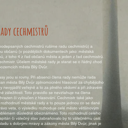
ady cechmistrů
e podepsaných cechmistrů rušíme radu cechmistrů) a
u občanů (v pozdějších dokumentech jako: městská
nů, z toho 4 z řad občanů města a jeden z řad cechmistrů.
echmistr. Účelem městské rady je starat se o řádný chod
pozemcích města Bílý Dvůr.
sy jsou si rovny. Při absenci člena rady nemůže rada
an města Bílý Dvůr zplnomocnění hlasovat za chybějícího
y nevyjádřil veřejně a to za plného vědomí a při zdravém
é záležitosti. Toto pravidlo se nevztahuje na člena
hrazen či vyloučen z hlasování. Cechmistr také jako
rozhodnutí městské rady a to pouze jednou co se dané
právo veta, o výsledku rozhoduje celé město většinovým
problémem důsledně obeznámeno. Toto rozhodnutí celého
apitán či válečný stav zabraňovalo by to válečnému úsilí.
uladu s dobrými mravy a zákony města Bílý Dvůr, jinak je