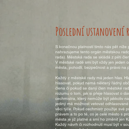
Poslední ustanovení r
S konečnou platností tímto nás pět níž
nahrazujeme tento orgán městskou rado
rada). Městská rada se skládá z pěti čle
V městské radě smí být vždy jen jeden c
města, pohodlí, bezpečnost a právo na 
Každý z městské rady má jeden hlas. Hla
hlasovat, pokud nemá některý řádný obč
člena či pokud se daný člen městské rad
rozumu o tom, jak si přeje hlasovat o dan
cechmistra, který nemůže být jakkoliv na
jediný má možnost vetovat odhlasované 
věci týče. Pokud cechmistr použije své 
právem a to po té, co je celé město s 
města je již platné a smí ho změnit jen K
Každý návrh či rozhodnutí musí být v so